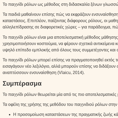
Το παιχνίδι ρόλων ως μέθοδος στη διδασκαλία ξένων γλωσσών
Τα παιδιά μαθαίνουν επίσης πώς να εκφράζουν ενσυναίσθηση
καταστάσεις. Επιπλέον, παίζοντας διάφορους ρόλους, οι μαθητ
αλληλεπίδρασης σε διαφορετικές χώρες – για παράδειγμα, πώς 
Το παιχνίδι ρόλων είναι μια αποτελεσματική μέθοδος μάθησης 
χρησιμοποιήσουν κοστούμια, να φέρουν σχετικά αντικείμενα κ
υψηλό επίπεδο εμπλοκής από όλους τους συμμετέχοντες και
Το παιχνίδι ρόλων μπορεί επίσης να πραγματοποιηθεί εκτός τά
εισαγάγουν νέο λεξιλόγιο, αλλά μπορούν επίσης να διδάξουν σ
αναπτύσσουν ενσυναίσθηση (Vlaicu, 2014).
Συμπέρασμα
Το παιχνίδι ρόλων θεωρείται μία από τις πιο αποτελεσματικέ
Τα οφέλη της χρήσης της μεθόδου του παιχνιδιού ρόλων στη
Η προσομοίωση καταστάσεων της πραγματικής ζωής κ