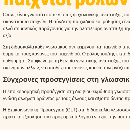
Όπως είναι γνωστό στο πεδίο της ψυχολογικής ανάπτυξης του πα
εικόνα και το παιχνίδι. Η σύνδεση παιχνιδιού και μάθησης εί
αλλά σημαντικός παράγοντας για την ολόπλευρη ανάπτυξη της
αξία.
Στη διδασκαλία κάθε γνωστικού αντικειμένου, τα παιχνίδια μ
δομή και τους κανόνες του παιχνιδιού. Ο ρόλος του/της εκπαιδ
αυθόρμητα. Σύμφωνα με τη θεωρία γνωστικής ανάπτυξης του Pi
εκείνη των άλλων, να αποδέχεται κανόνες και να συνεργάζεται
Σύγχρονες προσεγγίσεις στη γλωσσι
Η εποικοδομητική προσέγγιση στη δια βίου εκμάθηση γλωσσών β
γνώση αλληλεπιδρώντας με τους άλλους και αξιοποιώντας πρ
Η Επικοινωνιακή Προσέγγιση (CLT) στη διδασκαλία γλωσσών, 
πρακτική εξάσκηση του προφορικού λόγου ενισχύει την αυτοπε