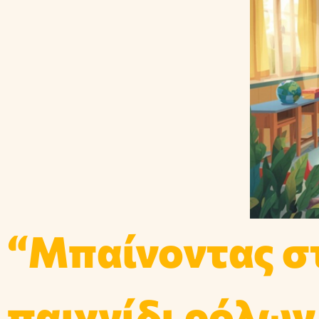
“Μπαίνοντας σ
παιχνίδι ρόλω