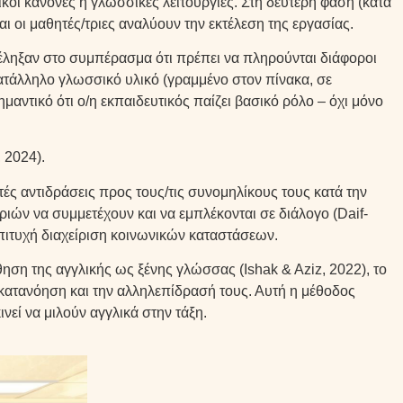
τικοί κανόνες ή γλωσσικές λειτουργίες. Στη δεύτερη φάση (κατά
και οι μαθητές/τριες αναλύουν την εκτέλεση της εργασίας.
τέληξαν στο συμπέρασμα ότι πρέπει να πληρούνται διάφοροι
 κατάλληλο γλωσσικό υλικό (γραμμένο στον πίνακα, σε
ημαντικό ότι ο/η εκπαιδευτικός παίζει βασικό ρόλο – όχι μόνο
 2024).
ές αντιδράσεις προς τους/τις συνομηλίκους τους κατά την
ριών να συμμετέχουν και να εμπλέκονται σε διάλογο (Daif-
 επιτυχή διαχείριση κοινωνικών καταστάσεων.
ηση της αγγλικής ως ξένης γλώσσας (Ishak & Aziz, 2022), το
ν κατανόηση και την αλληλεπίδρασή τους. Αυτή η μέθοδος
νεί να μιλούν αγγλικά στην τάξη.