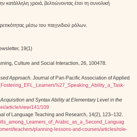
ην κατάλληλη χροιά, βελτιώνοντας έτσι τη συνολική
ρετικότητας
μέσω του παιχνιδιού ρόλων.
wsletter, 19(1)
ning, Culture and Social Interaction, 26, 100478.
Based Approach.
Journal of Pan‑Pacific Association of Applied
_Fostering_EFL_Learners%27_Speaking_Ability_a_Task-
quisition and Syntax Ability at Elementary Level in the
rjei/article/view/141/109
nal of Language Teaching and Research, 14(2), 123–132.
Skills_among_Learners_of_Arabic_as_a_Second_Languag
pment/teachers/planning-lessons-and-courses/articles/role-