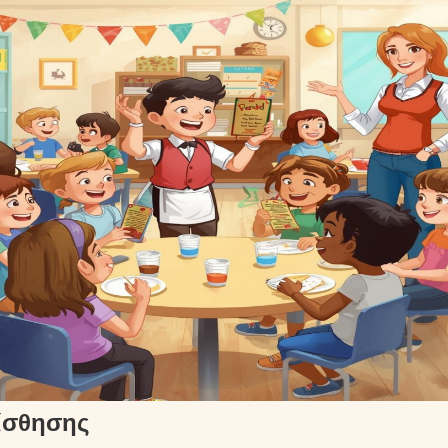
ίσθησης