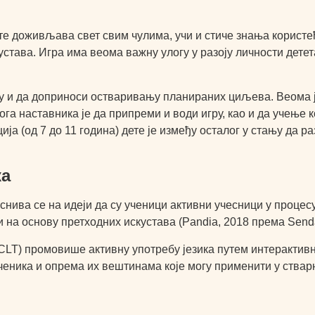
е доживљава свет свим чулима, учи и стиче знања користећи 
устава. Игра има веома важну улогу у разоју личности детет
огу и да доприноси остваривању планираних циљева. Веома 
лога наставника је да припреми и води игру, као и да учење 
ија (од 7 до 11 година) дете је између осталог у стању да ра
ка
нива се на идеји да су ученици активни учесници у процесу 
и на основу претходних искустава (Pandia, 2018 према Senda
(CLT) промовише активну употребу језика путем интерактивн
еника и опрема их вештинама које могу применити у ствар