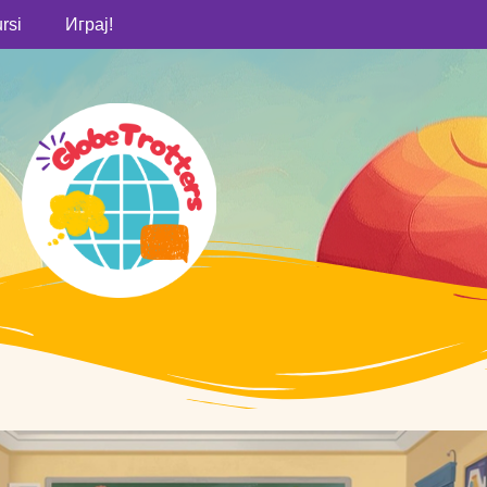
rsi
Играј!