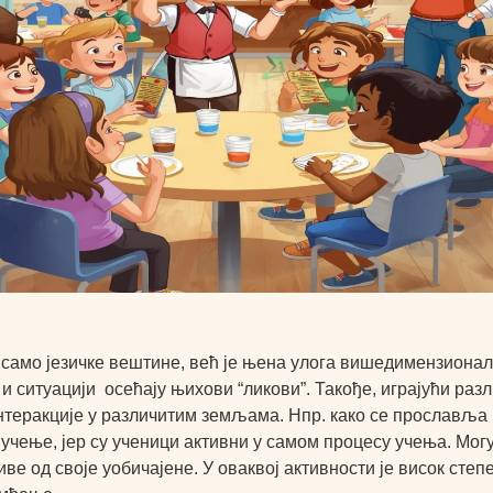
ја само језичке вештине, већ је њена улога вишедимензиона
и и ситуацији осећају њихови “ликови”. Такође, играјући ра
теракције у различитим земљама. Нпр. како се прославља пр
за учење, јер су ученици активни у самом процесу учења. Мог
ве од своје уобичајене. У оваквој активности је висок степ