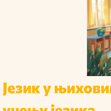
Језик у њихови
учењу језика