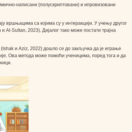
елимично-написани (полускриптовани) и ипровизовани
ју вршњацима са којима су у интеракцији. У учењу другог
и Al-Sultan, 2023). Дијалог тако може постати трајна
 (Ishak и Aziz, 2022) дошло се до закључка да је играње
је. Ова метода може помоћи ученицима, поред тога и да
ници.