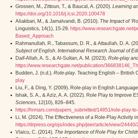
Grossen, M., Zittoun, T., & Baucal, A. (2020).
Learning an
https://doi.org/10.1016/j.lcsi.2020.100478
Aliakbari, M., & Jamalvandi, B. (2010).
The Impact of ‘Ro
Linguistics, 14(1), 15‑29.
https://www.researchgate.ne
Based_Approach
Rahmanullah, R., Tabassum, D. R., & Attaullah, D. A. (2
Subject of English
.
International Research Journal of Ed
Daif-Allah, A. S., & Al-Sultan, A. M. (2023).
Role-play and
https://www.researchgate.net/publication/36683814
Budden, J. (n.d.).
Role-play
. Teaching English – British 
play
Liu, F., & Ding, Y. (2009). Role-play in English Languag
Ishak, S. A., & Aziz, A. A. (2022). Role Play to Improv
Sciences
, 12(10), 826–845.
https://hrmars.com/papers_submitted/14851/role-play-to
Li, M. (2024). The Effectiveness of a Role‑Play Activity
https://drpress.org/ojs/index.php/jeer/article/view/24440
Vlaicu, C. (2014).
The Importance of Role Play for Chil