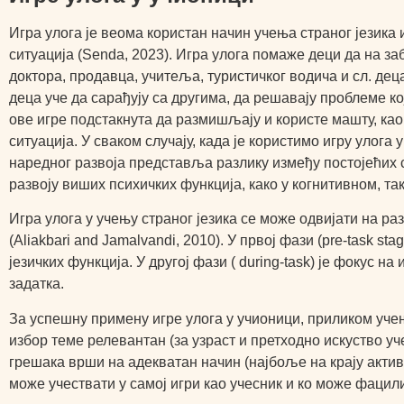
Игра улога је веома користан начин учења страног језика
ситуација (Senda, 2023). Игра улога помаже деци да на за
доктора, продавца, учитеља, туристичког водича и сл. деца
деца уче да сарађују са другима, да решавају проблеме кој
ове игре подстакнута да размишљају и користе машту, ка
ситуација. У сваком случају, када је користимо игру улог
наредног развоја представља разлику између постојећих с
развоју виших психичких функција, како у когнитивном, т
Игра улога у учењу страног језика се може одвијати на ра
(Aliakbari and Jamalvandi, 2010). У првој фази (pre-task
језичких функција. У другој фази ( during-task) је фокус н
задатка.
За успешну примену игре улога у учионици, приликом учењ
избор теме релевантан (за узраст и претходно искуство уч
грешака врши на адекватан начин (најбоље на крају активн
може учествати у самој игри као учесник и ко може фацилит