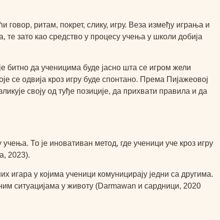
говор, ритам, покрет, слику, игру. Веза између играња и
а, те зато као средство у процесу учења у школи добија
је битно да ученицима буде јасно шта се игром жели
које се одвија кроз игру буде спонтано. Према Пијажеовој
зликује своју од туђе позиције, да прихвати правила и да
учења. То је иновативан метод, где ученици уче кроз игру
, 2023).
их игара у којима ученици комуницирају једни са другима.
ним ситуацијама у животу (Darmawan и сардници, 2020