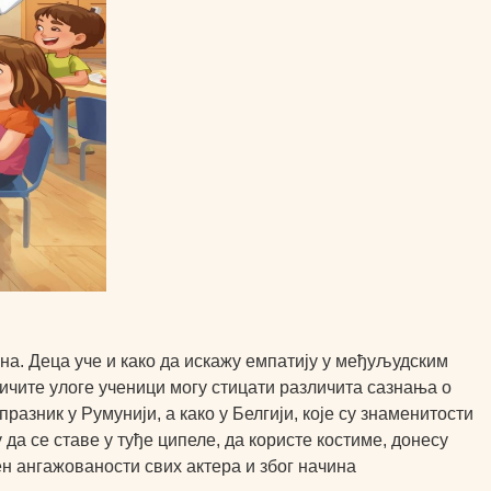
лна. Деца уче и како да искажу емпатију у међуљудским
зличите улоге ученици могу стицати различита сазнања о
азник у Румунији, а како у Белгији, које су знаменитости
у да се ставе у туђе ципеле, да користе костиме, донесу
ен ангажованости свих актера и због начина