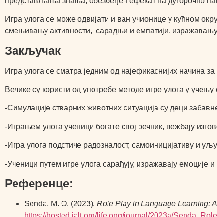
представљања знања, обезбеђен ефекат на дугорочно п
Игра улога се може одвијати и ван учионице у кућном окр
смењивању активности, сарадњи и емпатији, изражавању и
Закључак
Игра улога се сматра једним од најефикаснијих начина за 
Велике су користи од употребе методе игре улога у учењу 
-Симулације стварних животних ситуација су деци забавне
-Играњем улога ученици богате свој речник, вежбају изго
-Игра улога подстиче радозналост, самоиницијативу и уљ
-Ученици путем игре улога сарађују, изражавају емоције и
Референце:
Senda, M. O. (2023).
Role Play in Language Learning: An
https://hosted.jalt.org/lifelong/journal/2023a/Send