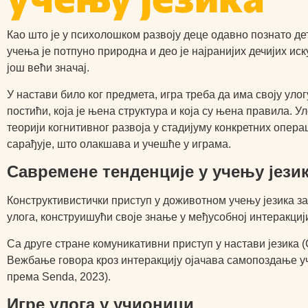
Као што је у психолошком развоју деце одавно познато дет
учења је потпуно природна и део је најранијих дечијих иск
још већи значај.
У настави било ког предмета, игра треба да има своју ул
постићи, која је њена структура и која су њена правила. У
теорији когнитивног развоја у стадијуму конкретних операц
сарађује, што олакшава и учешће у играма.
Савремене тенденције у учењу јези
Конструктивистички приступ у доживотном учењу језика зас
улога, конструишући своје знање у међусобној интеракциј
Са друге стране комуникативни приступ у настави језика 
Вежбање говора кроз интеракцију ојачава самопоздање уч
према Senda, 2023).
Игре улога у учионици