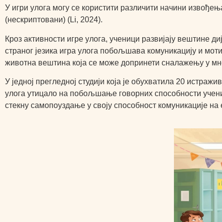
У игри улога могу се користити различити начини извођењ
(нескриптовани) (Li, 2024).
Кроз активности игре улога, ученици развијају вештине д
страног језика игра улога побољшава комуникацију и мотива
животна вештина која се може допринети сналажењу у мн
У једној прегледној студији која је обухватила 20 истражи
улога утицало на побољшање говорних способности учени
стекну самопоуздање у своју способност комуникације на 