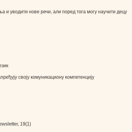
а и уводити нове речи, али поред тога могу научити децу
език
апређују своју комуникациону компетенцију
wsletter, 19(1)