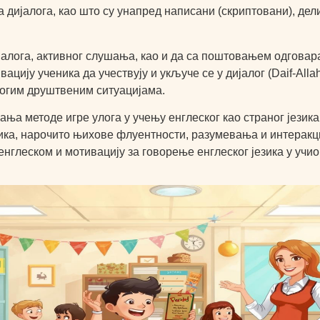
а дијалога, као што су унапред написани (скриптовани), д
ијалога, активног слушања, као и да са поштовањем одговара
цију ученика да учествују и укључе се у дијалог (Daif-Allah 
огим друштвеним ситуацијама.
вања методе игре улога у учењу енглеског као страног језика
ка, нарочито њихове флуентности, разумевања и интеракци
енглеском и мотивацију за говорење енглеског језика у учио