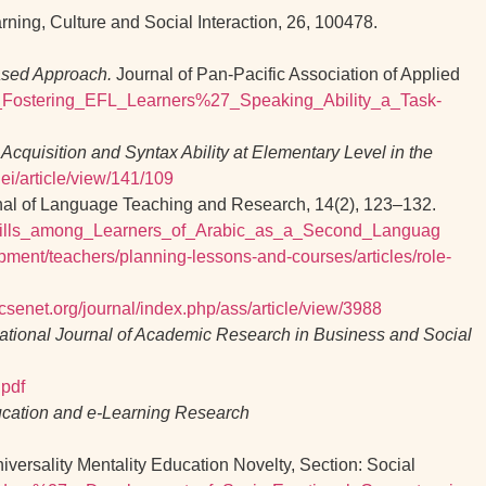
ning, Culture and Social Interaction, 26, 100478.
Based Approach.
Journal of Pan‑Pacific Association of Applied
_Fostering_EFL_Learners%27_Speaking_Ability_a_Task-
quisition and Syntax Ability at Elementary Level in the
rjei/article/view/141/109
nal of Language Teaching and Research, 14(2), 123–132.
Skills_among_Learners_of_Arabic_as_a_Second_Languag
pment/teachers/planning-lessons-and-courses/articles/role-
csenet.org/journal/index.php/ass/article/view/3988
national Journal of Academic Research in Business and Social
.pdf
ucation and e-Learning Research
iversality Mentality Education Novelty, Section: Social