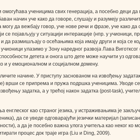
 и омогућава ученицима свих генерација, а посебно деци да
баван начин уче како да говоре, слушају и разумеју различит
 могу да вежбају говор, уче нове речи и фразе, уче како да 
и се појављују у ситуацији интеракције (нпр. у учионици, пр
о и да размишљају о осећањима која имају други и која се 
а у учионици улазимо у Зону наредног развоја Лава Виготксог
пособности детета и онога што дете може научити уз одгов
ако и у емоционалном и социјалном домену.
зличите начине. У приступу заснованом на извођењу задатак
 stage) врши се припрема и пружа подршка ученицима. Уводе 
а извођењу задатка, а у трећој након задатка (post-task), у
а енглеског као страног језика, у истраживањима је закљу
еника), да се уведе одговарајући језички материјал (запис
ости), а да је посебно важна улога учитеља као неког ко мо
ирати процес док траје игра (Liu и Ding, 2009).