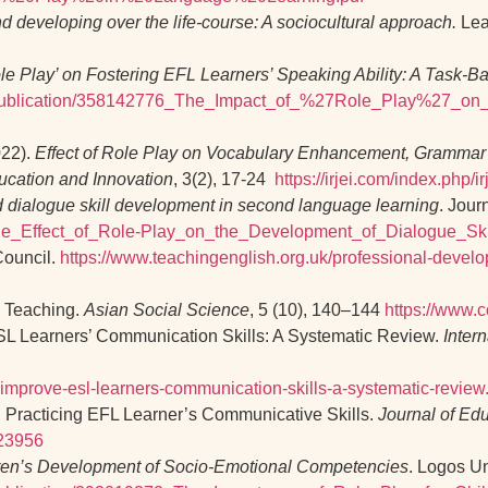
d developing over the life-course: A sociocultural approach.
Lear
le Play’ on Fostering EFL Learners’ Speaking Ability: A Task‑
t/publication/358142776_The_Impact_of_%27Role_Play%27_on
022).
Effect of Role Play on Vocabulary Enhancement, Grammar Ac
ucation and Innovation
, 3(2), 17‑24
https://irjei.com/index.php/i
 dialogue skill development in second language learning
. Jour
6_The_Effect_of_Role-Play_on_the_Development_of_Dialogue_
Council.
https://www.teachingenglish.org.uk/professional-develo
e Teaching.
Asian Social Science
, 5 (10), 140–144
https://www.c
e ESL Learners’ Communication Skills: A Systematic Review.
Inter
-improve-esl-learners-communication-skills-a-systematic-review
 in Practicing EFL Learner’s Communicative Skills.
Journal of Ed
/23956
dren’s Development of Socio-Emotional Competencies
. Logos Un