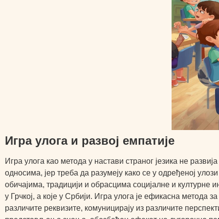
Игра улога и развој емпатије
Игра улога као метода у настави страног језика не разви
односима, јер треба да разумеју како се у одређеној улоз
обичајима, традицији и обрасцима социјалне и културне ин
у Грчкој, а које у Србији. Игра улога је ефикасна метода 
различите реквизите, комуницирају из различите перспекти