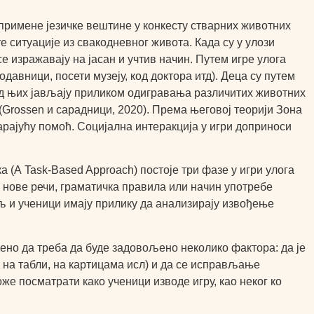
 примене језичке вештине у конкесту стварних животних
е ситуације из свакодневног живота. Када су у улози
се изражавају на јасан и учтив начин. Путем игре улога
одавници, посети музеју, код доктора итд). Деца су путем
код њих јављају приликом одигравања различитих животних
 (Grossen и сарадници, 2020). Према његовој теорији Зона
арајућу помоћ. Социјална интеракција у игри доприноси
а (А Task-Based Approach) постоје три фазе у игри улога
се нове речи, граматичка правила или начин употребе
читељ и ученици имају прилику да анализирају извођење
чено да треба да буде задовољено неколико фактора: да је
ан на табли, на картицама исл) и да се исправљање
же посматрати како ученици изводе игру, као неког ко