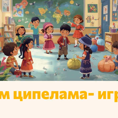
м ципелама- игр