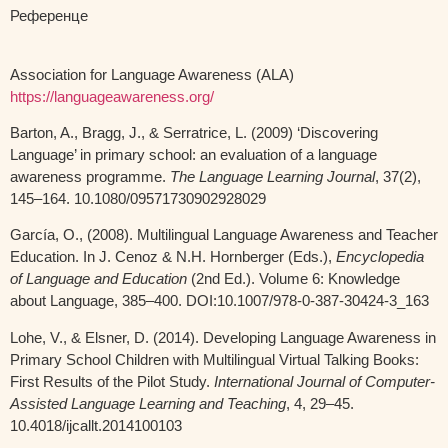
Референце
Association for Language Awareness (ALA)
https://languageawareness.org/
Barton, A., Bragg, J., & Serratrice, L. (2009) ‘Discovering
Language’ in primary school: an evaluation of a language
awareness programme.
The Language Learning Journal
, 37(2),
145–164. 10.1080/09571730902928029
García, O., (2008). Multilingual Language Awareness and Teacher
Education. In J. Cenoz & N.H. Hornberger (Eds.),
Encyclopedia
of Language and Education
(2nd Ed.). Volume 6: Knowledge
about Language, 385–400. DOI:10.1007/978-0-387-30424-3_163
Lohe, V., & Elsner, D. (2014). Developing Language Awareness in
Primary School Children with Multilingual Virtual Talking Books:
First Results of the Pilot Study.
International Journal of Computer-
Assisted Language Learning and Teaching
, 4, 29–45.
10.4018/ijcallt.2014100103