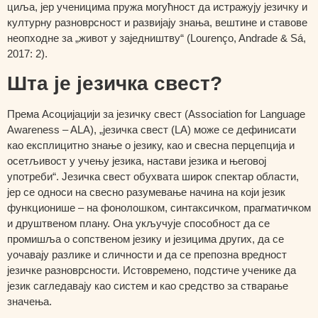
циља, јер ученицима пружа могућност да истражују језичку и
културну разноврсност и развијају знања, вештине и ставове
неопходне за „живот у заједништву“ (Lourenço, Andrade & Sá,
2017: 2).
Шта је језичка свест?
Према Асоцијацији за језичку свест (Association for Language
Awareness – ALA), „језичка свест (LA) може се дефинисати
као експлицитно знање о језику, као и свесна перцепција и
осетљивост у учењу језика, настави језика и његовој
употреби“. Језичка свест обухвата широк спектар области,
јер се односи на свесно разумевање начина на који језик
функционише – на фонолошком, синтаксичком, прагматичком
и друштвеном плану. Она укључује способност да се
промишља о сопственом језику и језицима других, да се
уочавају разлике и сличности и да се препозна вредност
језичке разноврсности. Истовремено, подстиче ученике да
језик сагледавају као систем и као средство за стварање
значења.