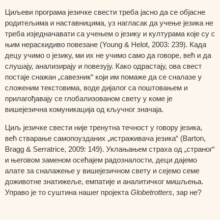
Циљеви програма језичке свести треба јасно да се објасне
родитељима и наставницима, уз нагласак да учење језика не
треба изједначавати са учењем о језику и културама које су с
њим нераскидиво повезане (Young & Helot, 2003: 239). Када
децу учимо о језику, ми их не учимо само да говоре, већ и да
слушају, анализирају и повезују. Како одрастају, ова свест
постаје снажан „савезник“ који им помаже да се сналазе у
сложеним текстовима, воде дијалог са поштовањем и
прилагођавају се глобализованом свету у коме је
вишејезична комуникација од кључног значаја.
Циљ језичке свести није тренутна течност у говору језика,
већ стварање самопоузданих „истраживача језика“ (Barton,
Bragg & Serratrice, 2009: 149). Уклањањем страха од „страног“
и његовом заменом осећајем радозналости, деци дајемо
алате за сналажење у вишејезичном свету и сејемо семе
доживотне знатижеље, емпатије и аналитичког мишљења.
Управо је то суштина нашег пројекта
Globetrotters
, зар не?