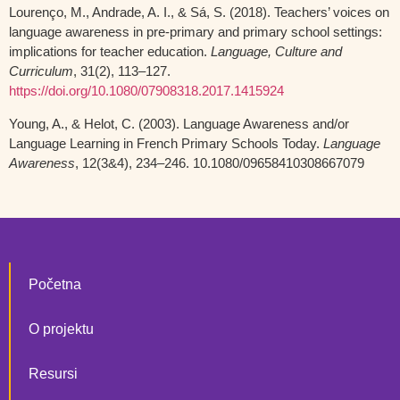
Lourenço, M., Andrade, A. I., & Sá, S. (2018). Teachers’ voices on
language awareness in pre-primary and primary school settings:
implications for teacher education.
Language, Culture and
Curriculum
, 31(2), 113–127.
https://doi.org/10.1080/07908318.2017.1415924
Young, A., & Helot, C. (2003). Language Awareness and/or
Language Learning in French Primary Schools Today.
Language
Awareness
, 12(3&4), 234–246. 10.1080/09658410308667079
Početna
O projektu
Resursi