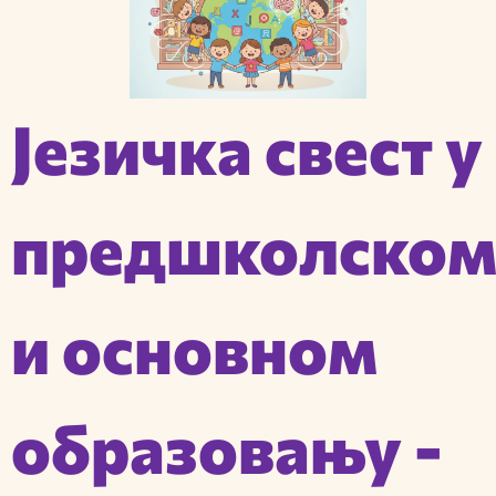
Језичка свест у
предшколско
и основном
образовању -