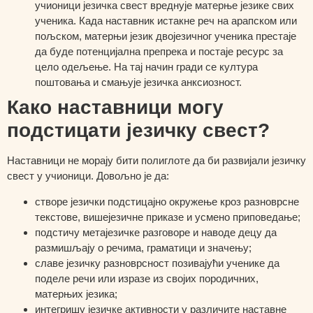
учионици језичка свест вреднује матерње језике свих
ученика. Када наставник истакне реч на арапском или
пољском, матерњи језик двојезичног ученика престаје
да буде потенцијална препрека и постаје ресурс за
цело одељење. На тај начин гради се култура
поштовања и смањује језичка анксиозност.
Како наставници могу
подстицати језичку свест?
Наставници не морају бити полиглоте да би развијали језичку
свест у учионици. Довољно је да:
створе језички подстицајно окружење кроз разноврсне
текстове, вишејезичне приказе и усмено приповедање;
подстичу метајезичке разговоре и наводе децу да
размишљају о речима, граматици и значењу;
славе језичку разноврсност позивајући ученике да
поделе речи или изразе из својих породичних,
матерњих језика;
интегришу језичке активности у различите наставне