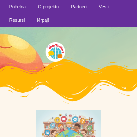
Početna
O projektu
Partneri
Vesti
Resursi
Играј!