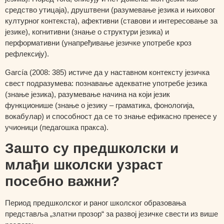
средство утицаја),
друштвени
(разумевање језика и њиховог
културног контекста),
афективни
(ставови и интересовање за
језике),
когнитивни
(знање о структури језика) и
перформативни
(унапређивање језичке употребе кроз
рефлексију).
García (2008: 385) истиче да у наставном контексту језичка
свест подразумева: познавање
адекватне употребе језика
(знање језика), разумевање начина на који језик
функционише
(знање о језику – граматика, фонологија,
вокабулар) и способност да се то знање ефикасно пренесе у
учионици (
педагошка пракса
).
Зашто су предшколски и
млађи школски узраст
посебно важни?
Период предшколског и раног школског образовања
представља „златни прозор“ за развој језичке свести из више