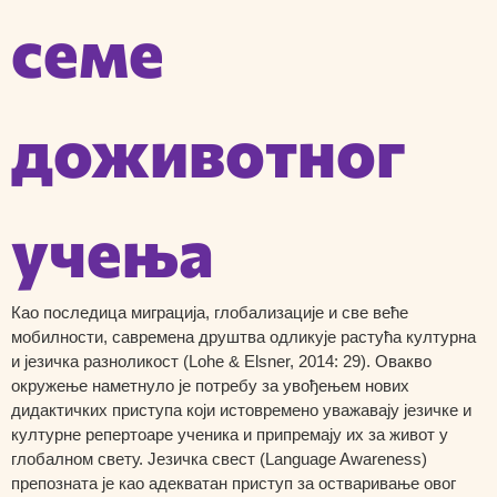
семе
доживотног
учења
Као последица миграција, глобализације и све веће
мобилности, савремена друштва одликује растућа културна
и језичка разноликост (Lohe & Elsner, 2014: 29). Овакво
окружење наметнуло је потребу за увођењем нових
дидактичких приступа који истовремено уважавају језичке и
културне репертоаре ученика и припремају их за живот у
глобалном свету. Језичка свест (Language Awareness)
препозната је као адекватан приступ за остваривање овог