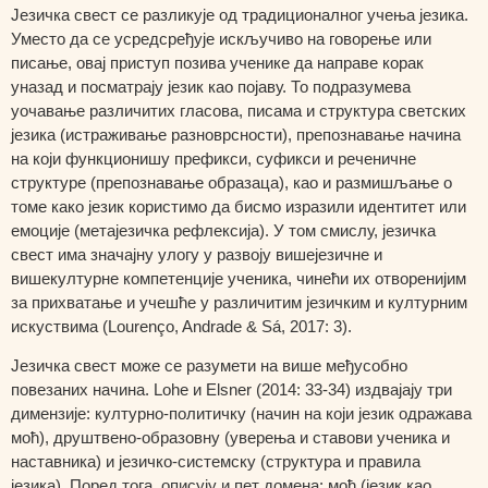
Језичка свест се разликује од традиционалног учења језика.
Уместо да се усредсређује искључиво на говорење или
писање, овај приступ позива ученике да направе корак
уназад и посматрају језик као појаву. То подразумева
уочавање различитих гласова, писама и структура светских
језика (истраживање разноврсности), препознавање начина
на који функционишу префикси, суфикси и реченичне
структуре (препознавање образаца), као и размишљање о
томе како језик користимо да бисмо изразили идентитет или
емоције (метајезичка рефлексија). У том смислу, језичка
свест има значајну улогу у развоју вишејезичне и
вишекултурне компетенције ученика, чинећи их отворенијим
за прихватање и учешће у различитим језичким и културним
искуствима (Lourenço, Andrade & Sá, 2017: 3).
Језичка свест може се разумети на више међусобно
повезаних начина. Lohe и Elsner (2014: 33-34) издвајају три
димензије:
културно-политичку
(начин на који језик одражава
моћ),
друштвено-образовну
(уверења и ставови ученика и
наставника) и
језичко-системску
(структура и правила
језика). Поред тога, описују и пет домена:
моћ
(језик као