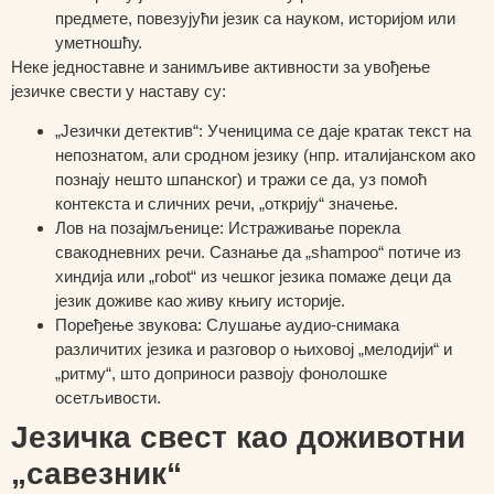
предмете, повезујући језик са науком, историјом или
уметношћу.
Неке једноставне и занимљиве активности за увођење
језичке свести у наставу су:
„Језички детектив“
:
Ученицима се даје кратак текст на
непознатом, али сродном језику (нпр. италијанском ако
познају нешто шпанског) и тражи се да, уз помоћ
контекста и сличних речи, „открију“ значење.
Лов на позајмљенице: Истраживање порекла
свакодневних речи. Сазнање да „shampoo“ потиче из
хиндија или „robot“ из чешког језика помаже деци да
језик доживе као живу књигу историје.
Поређење звукова: Слушање аудио-снимака
различитих језика и разговор о њиховој „мелодији“ и
„ритму“, што доприноси развоју фонолошке
осетљивости.
Језичка свест као доживотни
„савезник“