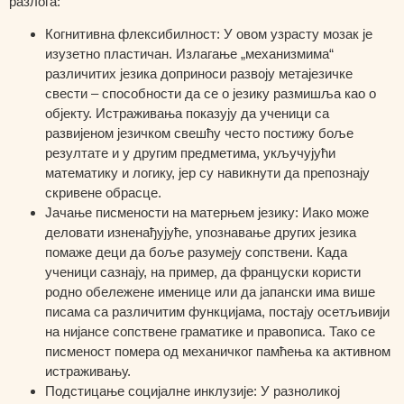
разлога:
Когнитивна флексибилност: У овом узрасту мозак је
изузетно пластичан. Излагање „механизмима“
различитих језика доприноси развоју метајезичке
свести – способности да се о језику размишља као о
објекту. Истраживања показују да ученици са
развијеном језичком свешћу често постижу боље
резултате и у другим предметима, укључујући
математику и логику, јер су навикнути да препознају
скривене обрасце.
Јачање писмености на матерњем језику: Иако може
деловати изненађујуће, упознавање других језика
помаже деци да боље разумеју сопствени. Када
ученици сазнају, на пример, да француски користи
родно обележене именице или да јапански има више
писама са различитим функцијама, постају осетљивији
на нијансе сопствене граматике и правописа. Тако се
писменост помера од механичког памћења ка активном
истраживању.
Подстицање социјалне инклузије: У разноликој