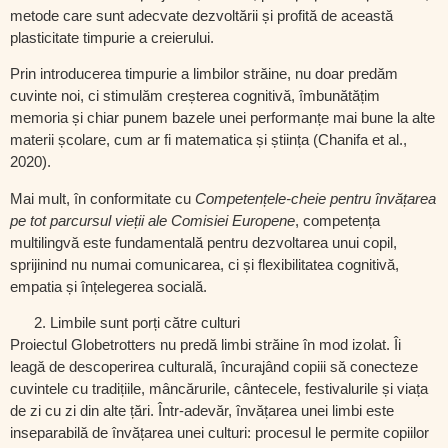
metode care sunt adecvate dezvoltării și profită de această
plasticitate timpurie a creierului.
Prin introducerea timpurie a limbilor străine, nu doar predăm
cuvinte noi, ci stimulăm
creșterea cognitivă
, îmbunătățim
memoria și chiar punem bazele unei
performanțe mai bune la alte
materii școlare
, cum ar fi matematica și știința (Chanifa et al.,
2020).
Mai mult, în conformitate cu
Competențele-cheie pentru învățarea
pe tot parcursul vieții ale Comisiei Europene
, competența
multilingvă este fundamentală pentru dezvoltarea unui copil,
sprijinind nu numai comunicarea, ci și
flexibilitatea cognitivă,
empatia și înțelegerea
socială.
Limbile sunt porți către culturi
Proiectul Globetrotters nu predă limbi străine în mod izolat. Îi
leagă de
descoperirea culturală
, încurajând copiii să conecteze
cuvintele cu
tradițiile, mâncărurile, cântecele, festivalurile și viața
de zi cu zi
din alte țări. Într-adevăr, învățarea unei limbi este
inseparabilă de învățarea unei culturi: procesul le permite copiilor