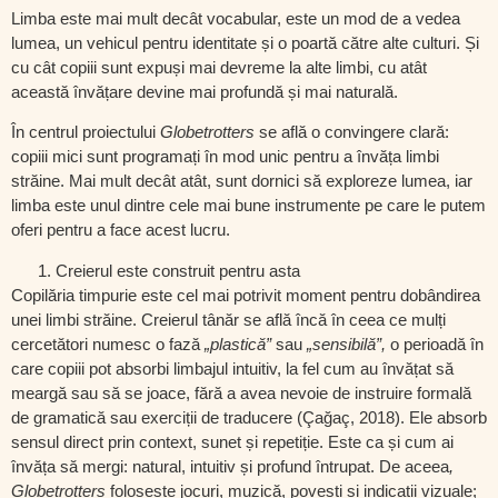
Limba este mai mult decât vocabular, este un mod de a vedea
lumea, un vehicul pentru identitate și o poartă către alte culturi. Și
cu cât copiii sunt expuși mai devreme la alte limbi, cu atât
această învățare devine mai profundă și mai naturală.
În centrul proiectului
Globetrotters
se află o convingere clară:
copiii mici sunt programați în mod unic pentru a învăța limbi
străine
. Mai mult decât atât, sunt dornici să exploreze lumea, iar
limba este unul dintre cele mai bune instrumente pe care le putem
oferi pentru a face acest lucru.
Creierul este construit pentru asta
Copilăria timpurie este cel mai potrivit moment pentru dobândirea
unei limbi străine
. Creierul tânăr se află încă în ceea ce mulți
cercetători numesc o fază
„plastică”
sau
„sensibilă”,
o perioadă în
care copiii pot absorbi limbajul intuitiv, la fel cum au învățat să
meargă sau să se joace, fără a avea nevoie de instruire formală
de gramatică sau exerciții de traducere (Çağaç, 2018). Ele absorb
sensul direct prin context, sunet și repetiție. Este ca și cum ai
învăța să mergi: natural, intuitiv și profund întrupat. De aceea
,
Globetrotters
folosește
jocuri, muzică, povești și indicații vizuale
;