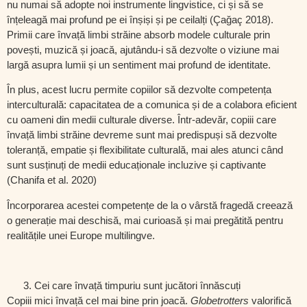
nu numai să adopte noi instrumente lingvistice, ci și să se
înțeleagă mai profund pe ei înșiși și pe ceilalți (Çağaç 2018).
Primii care învață limbi străine absorb modele culturale prin
povești, muzică și joacă, ajutându-i să dezvolte o viziune mai
largă asupra lumii și un sentiment mai profund de identitate.
În plus, acest lucru permite copiilor să dezvolte
competența
interculturală
: capacitatea de a comunica și de a colabora eficient
cu oameni din medii culturale diverse. Într-adevăr, copiii care
învață limbi străine devreme sunt mai predispuși să dezvolte
toleranță, empatie și flexibilitate culturală, mai ales atunci când
sunt susținuți de medii educaționale incluzive și captivante
(Chanifa et al. 2020)
Încorporarea acestei competențe de la o vârstă fragedă creează
o generație mai deschisă, mai curioasă și mai pregătită pentru
realitățile unei Europe multilingve.
Cei care învață timpuriu sunt jucători înnăscuți
Copiii mici învață cel mai bine prin joacă.
Globetrotters
valorifică