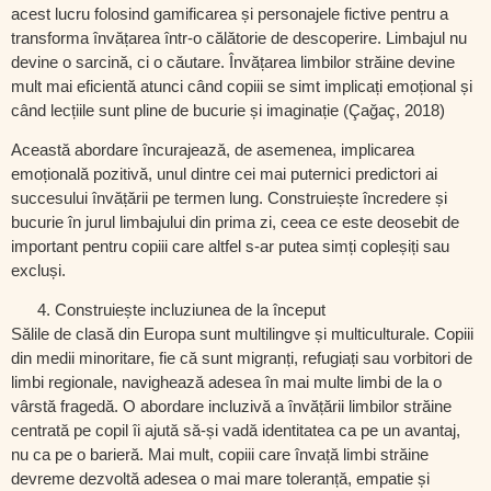
acest lucru folosind
gamificarea
și personajele fictive pentru a
transforma învățarea într-o călătorie de descoperire. Limbajul nu
devine o sarcină, ci o căutare. Învățarea limbilor străine devine
mult mai eficientă atunci când copiii se simt implicați emoțional și
când lecțiile sunt pline de bucurie și imaginație (Çağaç, 2018)
Această abordare încurajează, de asemenea
, implicarea
emoțională pozitivă
, unul dintre cei mai puternici predictori ai
succesului învățării pe termen lung. Construiește încredere și
bucurie în jurul limbajului din prima zi, ceea ce este deosebit de
important pentru copiii care altfel s-ar putea simți copleșiți sau
excluși.
Construiește incluziunea de la început
Sălile de clasă din Europa sunt multilingve și multiculturale. Copiii
din medii minoritare, fie că sunt migranți, refugiați sau vorbitori de
limbi regionale, navighează adesea în mai multe limbi de la o
vârstă fragedă. O abordare incluzivă a învățării limbilor străine
centrată pe copil îi ajută să-și vadă
identitatea ca pe un avantaj
,
nu ca pe o barieră. Mai mult, copiii care învață limbi străine
devreme dezvoltă adesea
o mai mare toleranță
, empatie și