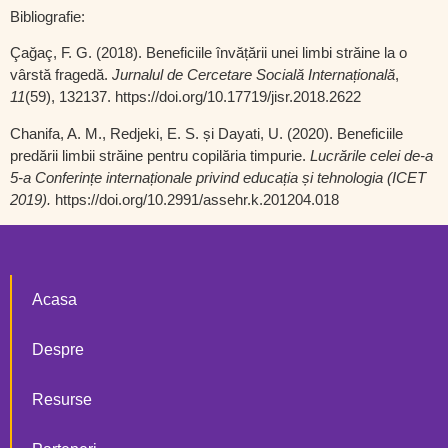
Bibliografie:
Çağaç, F. G. (2018). Beneficiile învățării unei limbi străine la o
vârstă fragedă.
Jurnalul de Cercetare Socială Internațională
,
11
(59), 132137. https://doi.org/10.17719/jisr.2018.2622
Chanifa, A. M., Redjeki, E. S. și Dayati, U. (2020). Beneficiile
predării limbii străine pentru copilăria timpurie.
Lucrările celei de-a
5-a Conferințe internaționale privind educația și tehnologia (ICET
2019).
https://doi.org/10.2991/assehr.k.201204.018
Acasa
Despre
Resurse