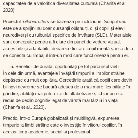
capacitatea de a valorifica diversitatea culturală (Chanifa et al.
2020)
Proiectul
Globetrotters
se bazează pe incluziune. Scopul său
este de a sprijini nu doar cursanții obișnuiți, ci și
copiii și elevii
neurodiverși cu tulburări specifice de învățare (SLD).
Materialele
sunt concepute pentru a fi clare din punct de vedere vizual,
accesibile și adaptabile, deoarece fiecare copil merită șansa de a
se conecta cu limbajul într-un mod care funcționează pentru ei.
Beneficii de durată, oportunități pe tot parcursul vieții
În cele din urmă, avantajele învățării timpurii a limbilor străine
depășesc cu mult copilăria. Cercetările arată că copiii care devin
bilingvi devreme se bucură adesea de
o mai mare flexibilitate în
gândire
,
abilități mai puternice de alfabetizare
și chiar un
risc
redus de declin cognitiv legat de vârstă
mai târziu în viață
(Chanifa et al., 2020).
Practic, într-o Europă globalizată și multilingvă,
expunerea
timpurie la limbi străine este o investiție în viitorul copiilor
, în
același timp academic, social și profesional.