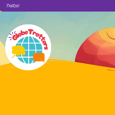
Παίξτε!