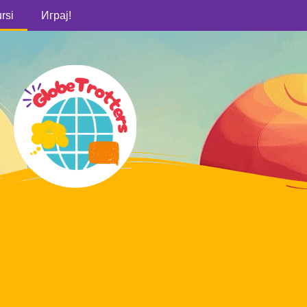
rsi
Играј!