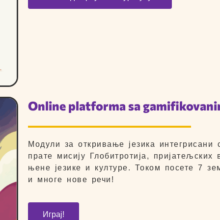
Online platforma sa gamifikovan
Модули за откривање језика интегрисани 
прате мисију Глобитротиjа, пријатељских
њене језике и културе. Током посете 7 з
и многе нове речи!
Играј!