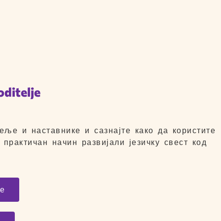
oditelje
еље и наставнике и сазнајте како да користите
 практичан начин развијали језичку свест код
ке