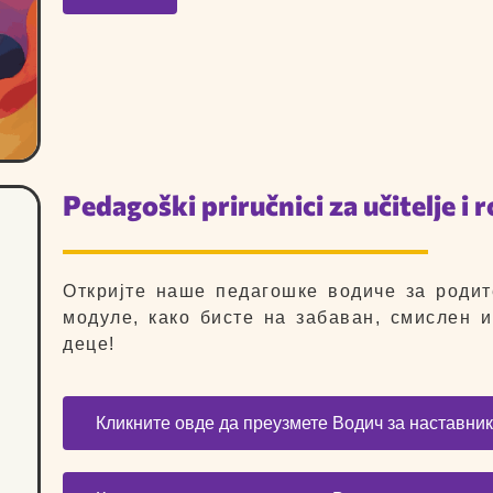
Pedagoški priručnici za učitelje i r
Откријте наше педагошке водиче за родит
модуле, како бисте на забаван, смислен и
деце!
Кликните овде да преузмете Водич за наставни