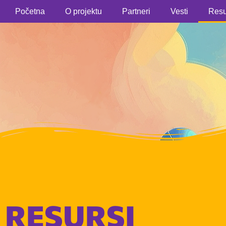
Početna
O projektu
Partneri
Vesti
Resu
RESURSI