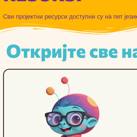
Сви пројектни ресурси доступни су на пет јез
Откријте све н