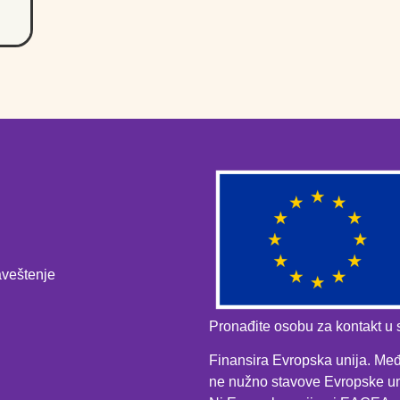
veštenje
Pronađite osobu za kontakt u s
Finansira Evropska unija. Među
ne nužno stavove Evropske uni