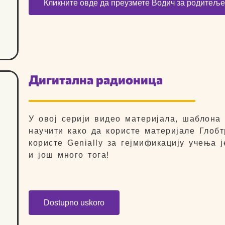
Кликните овде да преузмете Водич за родитељ
Дигитална радионица
У овој серији видео материјала, шаблона
научити како да користе материјале Глобт
користе Genially за гејмификацију учења ј
и још много тога!
Dostupno uskoro