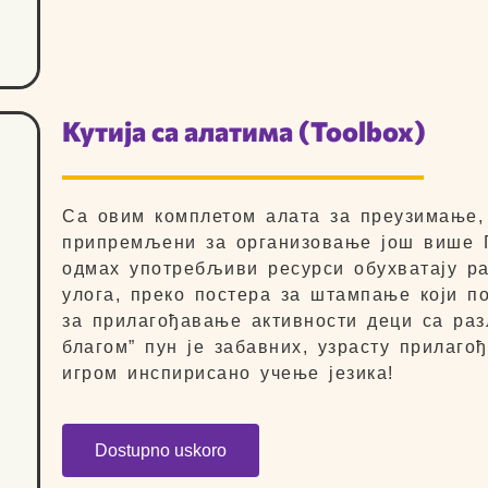
Кутија са алатима (Toolbox)
Са овим комплетом алата за преузимање,
припремљени за организовање још више Г
одмах употребљиви ресурси обухватају ра
улога, преко постера за штампање који по
за прилагођавање активности деци са раз
благом” пун је забавних, узрасту прилаг
игром инспирисано учење језика!
Dostupno uskoro