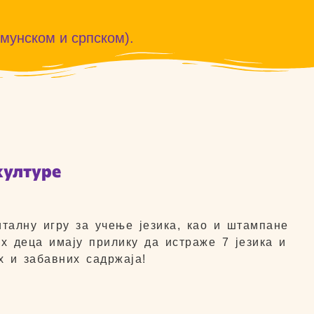
умунском и српском).
културе
талну игру за учење језика, као и штампане
их деца имају прилику да истраже 7 језика и
х и забавних садржаја!