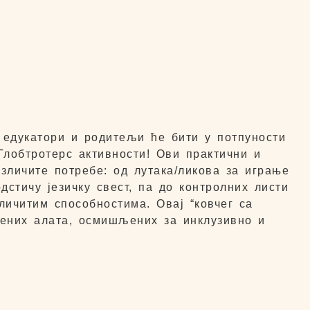
 едукатори и родитељи ће бити у потпуности
лобтротерс активности! Ови практични и
зличите потребе: од лутака/ликова за играње
дстичу језичку свест, па до контролних листи
личитим способностима. Овај “ковчег са
ођених алата, осмишљених за инклузивно и