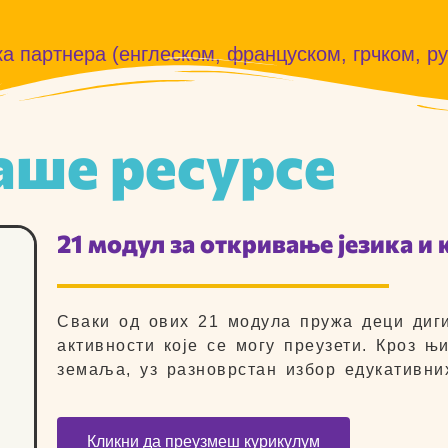
ика партнера (енглеском, француском, грчком, р
аше ресурсе
21 модул за откривање језика и 
Сваки од ових 21 модула пружа деци диги
активности које се могу преузети. Кроз њ
земаља, уз разноврстан избор едукативни
Кликни да преузмеш курикулум