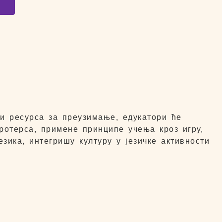
е
 и ресурса за преузимање, едукатори ће
ротерса, примене принципе учења кроз игру,
езика, интегришу културу у језичке активности