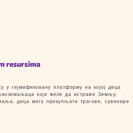
im resursima
су у гејмификовану платформу на којој деца
 ванземаљаца који желе да истраже Земљу,
емаља, деца могу прикупљати трагове, сувенире