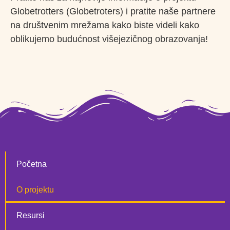
Globetrotters (Globetroters) i pratite naše partnere
na društvenim mrežama kako biste videli kako
oblikujemo budućnost višejezičnog obrazovanja!
Početna
O projektu
Resursi