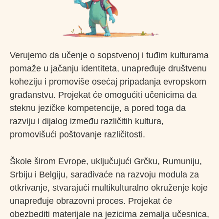
Verujemo da učenje o sopstvenoj i tuđim kulturama
pomaže u jačanju identiteta, unapređuje društvenu
koheziju i promoviše osećaj pripadanja evropskom
građanstvu. Projekat će omogućiti učenicima da
steknu jezičke kompetencije, a pored toga da
razviju i dijalog između različitih kultura,
promovišući poštovanje različitosti.
Škole širom Evrope, uključujući Grčku, Rumuniju,
Srbiju i Belgiju, sarađivaće na razvoju modula za
otkrivanje, stvarajući multikulturalno okruženje koje
unapređuje obrazovni proces. Projekat će
obezbediti materijale na jezicima zemalja učesnica,