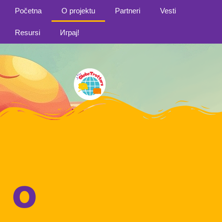
Početna
O projektu
Partneri
Vesti
Resursi
Играј!
O