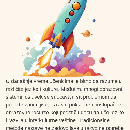
U današnje vreme učenicima je bitno da razumeju
različite jezike i kulture. Međutim, mnogi obrazovni
sistemi još uvek se suočavaju sa problemom da
ponude zanimljive, uzrastu prikladne i pristupačne
obrazovne resurse koji podstiču decu da uče jezike
i razvijaju interkulturne veštine. Tradicionalne
metode nastave ne zadovoljavaju razvojne potrebe