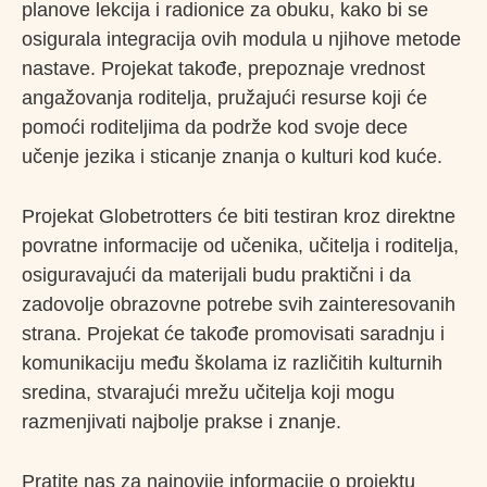
planove lekcija i radionice za obuku, kako bi se
osigurala integracija ovih modula u njihove metode
nastave. Projekat takođe, prepoznaje vrednost
angažovanja roditelja, pružajući resurse koji će
pomoći roditeljima da podrže kod svoje dece
učenje jezika i sticanje znanja o kulturi kod kuće.
Projekat Globetrotters će biti testiran kroz direktne
povratne informacije od učenika, učitelja i roditelja,
osiguravajući da materijali budu praktični i da
zadovolje obrazovne potrebe svih zainteresovanih
strana. Projekat će takođe promovisati saradnju i
komunikaciju među školama iz različitih kulturnih
sredina, stvarajući mrežu učitelja koji mogu
razmenjivati najbolje prakse i znanje.
Pratite nas za najnovije informacije o projektu