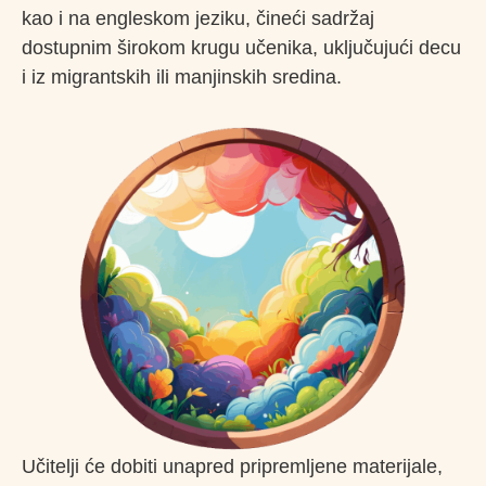
kao i na engleskom jeziku, čineći sadržaj
dostupnim širokom krugu učenika, uključujući decu
i iz migrantskih ili manjinskih sredina.
Učitelji će dobiti unapred pripremljene materijale,