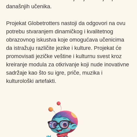
današnjih učenika.
Projekat Globetrotters nastoji da odgovori na ovu
potrebu stvaranjem dinamičkog i kvalitetnog
obrazovnog iskustva koje omogućava učenicima
da istražuju različite jezike i kulture. Projekat će
promovisati jezičke veštine i kulturnu svest kroz
kreiranje modula za otkrivanje koji nude inovativne
sadržaje kao što su igre, priče, muzika i
kulturološki artefakti.