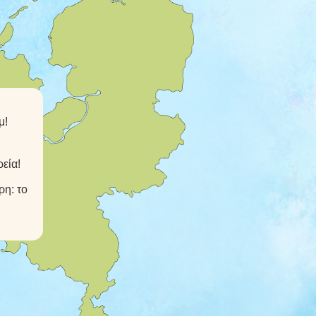
μ!
ρεία!
ρη: το