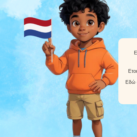
Ε
Ετοι
Εδώ σ