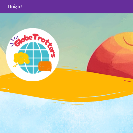
Παίξτε!