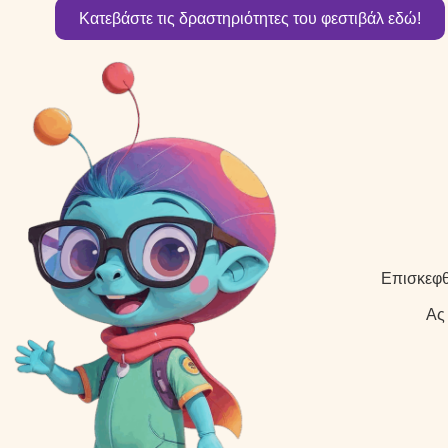
Κατεβάστε τις δραστηριότητες του φεστιβάλ εδώ!
Επισκεφθή
Ας 