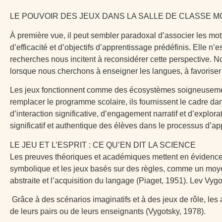
LE POUVOIR DES JEUX DANS LA SALLE DE CLASSE 
À première vue, il peut sembler paradoxal d’associer les mot
d’efficacité et d’objectifs d’apprentissage prédéfinis. Elle n
recherches nous incitent à reconsidérer cette perspective. No
lorsque nous cherchons à enseigner les langues, à favoriser l
Les jeux fonctionnent comme des écosystèmes soigneusement c
remplacer le programme scolaire, ils fournissent le cadre dan
d’interaction significative, d’engagement narratif et d’explo
significatif et authentique des élèves dans le processus d’ap
LE JEU ET L’ESPRIT : CE QU’EN DIT LA SCIENCE
Les preuves théoriques et académiques mettent en évidence le 
symbolique et les jeux basés sur des règles, comme un moye
abstraite et l’acquisition du langage (Piaget, 1951). Lev Vygot
Grâce à des scénarios imaginatifs et à des jeux de rôle, l
de leurs pairs ou de leurs enseignants (Vygotsky, 1978).