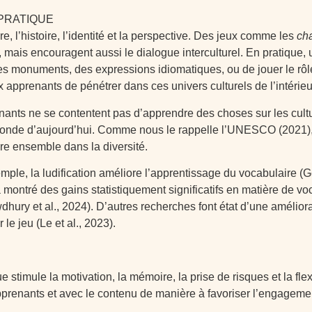
 PRATIQUE
re, l’histoire, l’identité et la perspective. Des jeux comme les
cha
s, mais encouragent aussi le dialogue interculturel. En pratiqu
es monuments, des expressions idiomatiques, ou de jouer le r
x apprenants de pénétrer dans ces univers culturels de l’intérieu
nants ne se contentent pas d’apprendre des choses sur les culture
 monde d’aujourd’hui. Comme nous le rappelle l’UNESCO (2021), 
re ensemble dans la diversité.
e, la ludification améliore l’apprentissage du vocabulaire (Ger
ontré des gains statistiquement significatifs en matière de voc
ury et al., 2024). D’autres recherches font état d’une améliorat
le jeu (Le et al., 2023).
 stimule la motivation, la mémoire, la prise de risques et la fle
pprenants et avec le contenu de manière à favoriser l’engagement, 