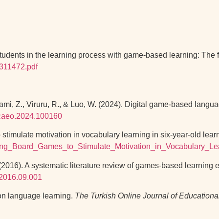
students in the learning process with game-based learning: The
J1311472.pdf
slami, Z., Viruru, R., & Luo, W. (2024). Digital game-based lang
j.caeo.2024.100160
 stimulate motivation in vocabulary learning in six-year-old lear
pting_Board_Games_to_Stimulate_Motivation_in_Vocabulary_
A. (2016). A systematic literature review of games-based learning
.2016.09.001
 on language learning.
The Turkish Online Journal of Educationa