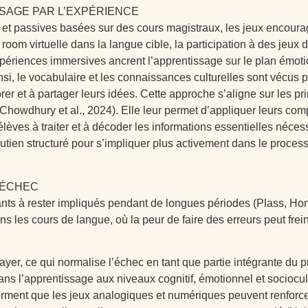
SAGE PAR L’EXPÉRIENCE
t passives basées sur des cours magistraux, les jeux encourage
 room virtuelle dans la langue cible, la participation à des jeux
xpériences immersives ancrent l’apprentissage sur le plan émoti
nsi, le vocabulaire et les connaissances culturelles sont vécus p
er et à partager leurs idées. Cette approche s’aligne sur les pr
 (Chowdhury et al., 2024). Elle leur permet d’appliquer leurs co
 élèves à traiter et à décoder les informations essentielles né
outien structuré pour s’impliquer plus activement dans le processu
’ÉCHEC
ants à rester impliqués pendant de longues périodes (Plass, Homer
 les cours de langue, où la peur de faire des erreurs peut frein
yer, ce qui normalise l’échec en tant que partie intégrante du 
dans l’apprentissage aux niveaux cognitif, émotionnel et socioc
firment que les jeux analogiques et numériques peuvent renforc