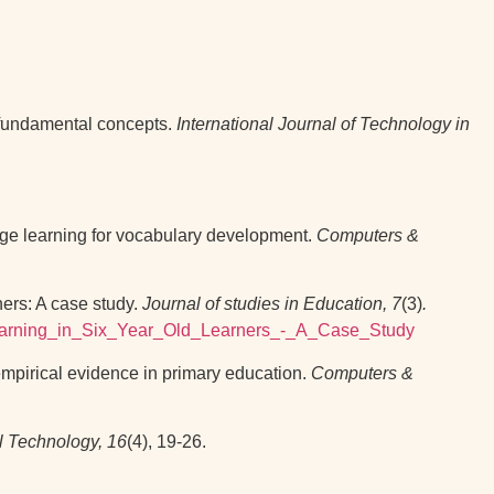
 fundamental concepts.
International Journal of Technology in
uage learning for vocabulary development.
Computers &
ners: A case study.
Journal of studies in Education, 7
(3)
.
Learning_in_Six_Year_Old_Learners_-_A_Case_Study
 empirical evidence in primary education.
Computers &
l Technology, 16
(4), 19-26.