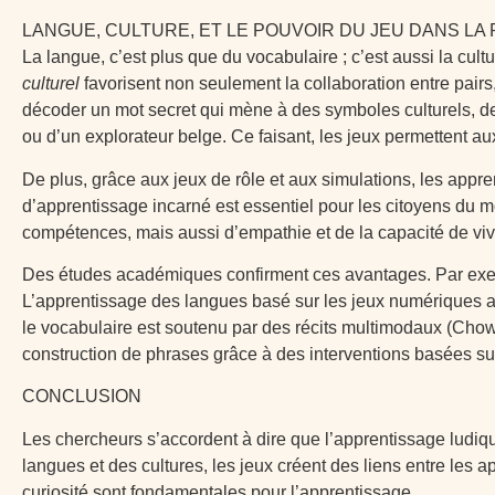
LANGUE, CULTURE, ET LE POUVOIR DU JEU DANS LA
La langue, c’est plus que du vocabulaire ; c’est aussi la cultu
culturel
favorisent non seulement la collaboration entre pair
décoder un mot secret qui mène à des symboles culturels, d
ou d’un explorateur belge. Ce faisant, les jeux permettent au
De plus, grâce aux jeux de rôle et aux simulations, les appre
d’apprentissage incarné est essentiel pour les citoyens du
compétences, mais aussi d’empathie et de la capacité de viv
Des études académiques confirment ces avantages. Par exempl
L’apprentissage des langues basé sur les jeux numériques a m
le vocabulaire est soutenu par des récits multimodaux (Chowdh
construction de phrases grâce à des interventions basées sur 
CONCLUSION
Les chercheurs s’accordent à dire que l’apprentissage ludique
langues et des cultures, les jeux créent des liens entre les a
curiosité sont fondamentales pour l’apprentissage.