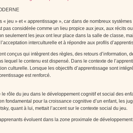
MODERNE
s « jeu » et « apprentissage », car dans de nombreux systèmes é
’est pas considérée comme un lieu propice aux jeux, aux récits ou
n seulement les jeux ont leur place dans la salle de classe, mai
’acceptation interculturelle et à répondre aux profils d’apprenti
onçus qui intègrent des règles, des retours d’information, de l
s lequel le contenu est dispensé. Dans le contexte de l’apprenti
ration culturelle. Lorsque les objectifs d’apprentissage sont in
prentissage est renforcé.
rôle du jeu dans le développement cognitif et social des enfants
n fondamental pour la croissance cognitive d’un enfant, les ju
sky, quant à lui, mettait l’accent sur le contexte social du jeu.
es apprenants évoluent dans la zone proximale de développemen