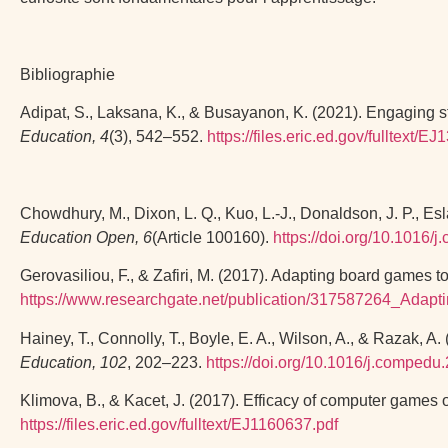
Bibliographie
Adipat, S., Laksana, K., & Busayanon, K. (2021). Engaging 
Education, 4
(3), 542–552.
https://files.eric.ed.gov/fulltext/E
Chowdhury, M., Dixon, L. Q., Kuo, L.-J., Donaldson, J. P., E
Education Open, 6
(Article 100160).
https://doi.org/10.1016/
Gerovasiliou, F., & Zafiri, M. (2017). Adapting board games to
https://www.researchgate.net/publication/317587264_Ada
Hainey, T., Connolly, T., Boyle, E. A., Wilson, A., & Razak, 
Education, 102
, 202–223.
https://doi.org/10.1016/j.compedu
Klimova, B., & Kacet, J. (2017). Efficacy of computer games
https://files.eric.ed.gov/fulltext/EJ1160637.pdf