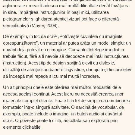
aglomerate creează adesea mai multă dificultate decât învățarea
în sine. Împărțirea instrucțiunilor în pași mici, utilizarea
pictogramelor și ghidarea atenției vizual pot face o diferență
semnificativă (Mayer, 2009).
De exemplu, în loc să scrie „Potrivește cuvintele cu imaginile
corespunzătoare”, un material ar putea arăta un model simplu: un
cuvânt deja potrivit cu o imagine. Cursantul înțelege imediat ce
trebuie făcut, fără a fi nevoie să decodeze mai întâi instrucțiunea
(instruction). Acest tip de design sprijină elevii cu dislexie,
dificultăți de atenție sau bariere lingvistice, dar ajută și fiecare elev
să înceapă mai repede și cu mai multă încredere.
Un alt principiu cheie este oferirea mai multor modalități de a
accesa același conținut. Acest lucru nu necesită crearea unor
materiale complet diferite. Poate fi la fel de simplu ca combinarea
formatelor într-o singură activitate. O sarcină de vocabular, de
exemplu, poate include o imagine, un buton audio și cuvântul
scris. O poveste poate fi citită, ascultată sau explorată prin
elemente clickabile.