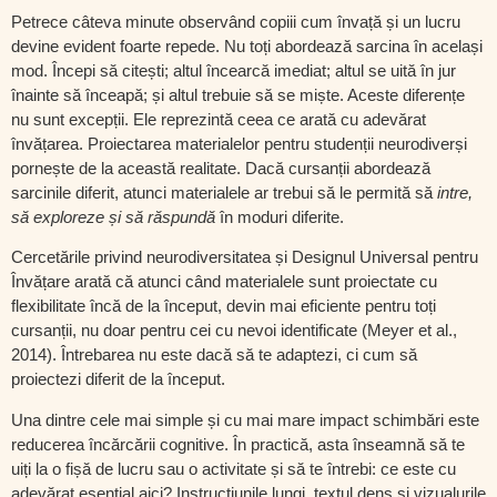
Petrece câteva minute observând copiii cum învață și un lucru
devine evident foarte repede. Nu toți abordează sarcina în același
mod. Începi să citești; altul încearcă imediat; altul se uită în jur
înainte să înceapă; și altul trebuie să se miște. Aceste diferențe
nu sunt excepții. Ele reprezintă ceea ce arată cu adevărat
învățarea. Proiectarea materialelor pentru studenții neurodiverși
pornește de la această realitate. Dacă cursanții abordează
sarcinile diferit, atunci materialele ar trebui să le permită să
intre,
să exploreze și să răspundă
în moduri diferite.
Cercetările privind neurodiversitatea și Designul Universal pentru
Învățare arată că atunci când materialele sunt proiectate cu
flexibilitate încă de la început, devin mai eficiente pentru toți
cursanții, nu doar pentru cei cu nevoi identificate (Meyer et al.,
2014). Întrebarea nu este dacă să te adaptezi, ci cum să
proiectezi diferit de la început.
Una dintre cele mai simple și cu mai mare impact schimbări este
reducerea încărcării cognitive. În practică, asta înseamnă să te
uiți la o fișă de lucru sau o activitate și să te întrebi: ce este cu
adevărat esențial aici? Instrucțiunile lungi, textul dens și vizualurile