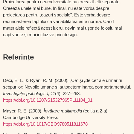
Proiectarea pentru neurodiversitate nu creează căi separate.
Creează unele mai bune. În final, nu este vorba despre
proiectarea pentru „cazuri speciale”. Este vorba despre
recunoașterea faptului că variabilitatea este norma. Când
materialele reflectă acest lucru, devin mai ușor de folosit, mai
captivante și mai incluzive prin design.
Referințe
Deci, E. L., & Ryan, R. M. (2000). „Ce” și „de ce” ale urmăririi
scopurilor: Nevoile umane și autodeterminarea comportamentului.
Investigație psihologică, 11
(4), 227–268.
https://doi.org/10.1207/S15327965PLI1104_01
Mayer, R. E. (2009).
Învățare multimedia
(ediția a 2-a).
Cambridge University Press.
https://doi.org/10.1017/CBO9780511811678