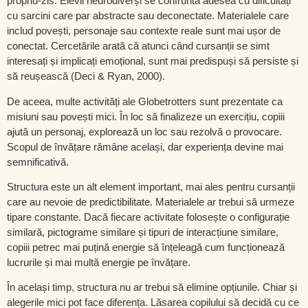
propriu-zis. Elevii neurodiverși se confruntă adesea cu dificultăți
cu sarcini care par abstracte sau deconectate. Materialele care
includ povești, personaje sau contexte reale sunt mai ușor de
conectat. Cercetările arată că atunci când cursanții se simt
interesați și implicați emoțional, sunt mai predispuși să persiste și
să reușească (Deci & Ryan, 2000).
De aceea, multe activități ale Globetrotters sunt prezentate ca
misiuni sau povești mici. În loc să finalizeze un exercițiu, copiii
ajută un personaj, explorează un loc sau rezolvă o provocare.
Scopul de învățare rămâne același, dar experiența devine mai
semnificativă.
Structura este un alt element important, mai ales pentru cursanții
care au nevoie de predictibilitate. Materialele ar trebui să urmeze
tipare constante. Dacă fiecare activitate folosește o configurație
similară, pictograme similare și tipuri de interacțiune similare,
copiii petrec mai puțină energie să înțeleagă cum funcționează
lucrurile și mai multă energie pe învățare.
În același timp, structura nu ar trebui să elimine opțiunile. Chiar și
alegerile mici pot face diferența. Lăsarea copilului să decidă cu ce