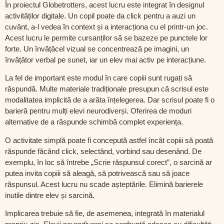
În proiectul Globetrotters, acest lucru este integrat în designul
activităților digitale. Un copil poate da click pentru a auzi un
cuvânt, a-l vedea în context și a interacționa cu el printr-un joc.
Acest lucru le permite cursanților să se bazeze pe punctele lor
forte. Un învățăcel vizual se concentrează pe imagini, un
învățător verbal pe sunet, iar un elev mai activ pe interacțiune.
La fel de important este modul în care copiii sunt rugați să
răspundă. Multe materiale tradiționale presupun că scrisul este
modalitatea implicită de a arăta înțelegerea. Dar scrisul poate fi o
barieră pentru mulți elevi neurodiverși. Oferirea de moduri
alternative de a răspunde schimbă complet experiența.
O activitate simplă poate fi concepută astfel încât copiii să poată
răspunde făcând click, selectând, vorbind sau desenând. De
exemplu, în loc să întrebe „Scrie răspunsul corect”, o sarcină ar
putea invita copiii să aleagă, să potrivească sau să joace
răspunsul. Acest lucru nu scade așteptările. Elimină barierele
inutile dintre elev și sarcină.
Implicarea trebuie să fie, de asemenea, integrată în materialul