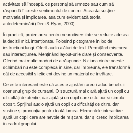
activitate să înceapă, ce personaj să urmeze sau cum să
răspundă îi crește sentimentul de control. Aceasta susține
motivația și implicarea, așa cum evidențiază teoria
autodeterminării (Deci & Ryan, 2000).
În practică, proiectarea pentru neurodiversitate se reduce adesea
la decizii mici, intenționate. Folosind pictograme în loc de
instrucțiuni lungi. Oferă audio alături de text. Permițând mișcarea
sau interacțiunea. Menținând layout-urile clare și consecvente.
Oferind mai multe moduri de a răspunde. Niciuna dintre aceste
schimbări nu este complexă în sine, dar împreună, ele transformă
cât de accesibil și eficient devine un material de învățare.
Ce este interesant este că aceste ajustări rareori aduc beneficii
doar unui grup de cursanți. O structură mai clară ajută un copil cu
dificultăți de atenție, dar ajută și un copil care este pur și simplu
obosit. Sprijinul audio ajută un copil cu dificultăți de citire, dar
susține și pronunția pentru toată lumea. Elementele interactive
ajută un copil care are nevoie de mișcare, dar și cresc implicarea
în cadrul grupului.