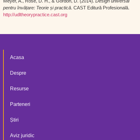
Meyer, A., Rose, D. H., & Gordon, D. (2014).
Design universal
pentru învățare: Teorie și practică
. CAST Editură Profesională.
http://udltheorypractice.cast.org
Acasa
Despre
Resurse
Parteneri
Știri
Aviz juridic