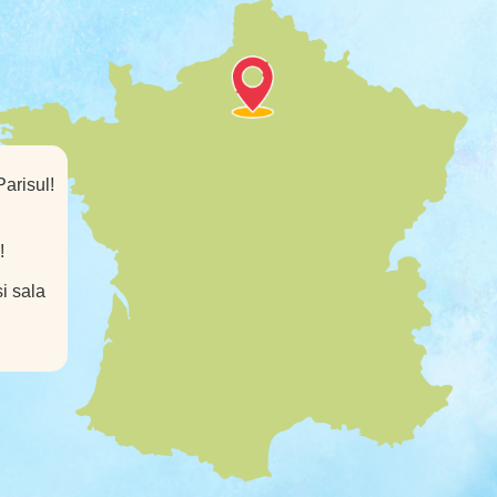
Parisul!
!
și sala