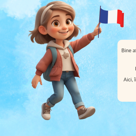
Bine aț
Aici, 