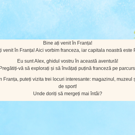
Bine ați venit în Franța!
i venit în Franța! Aici vorbim franceza, iar capitala noastră este 
Eu sunt Alex, ghidul vostru în această aventură!
Pregătiți-vă să explorați și să învățați puțină franceză pe parcurs
în Franța, puteți vizita trei locuri interesante: magazinul, muzeul 
de sport!
Unde doriți să mergeți mai întâi?