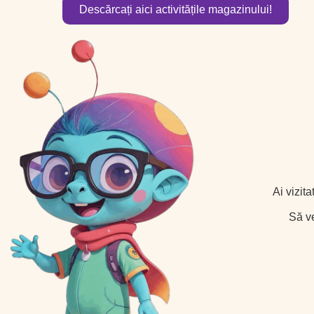
Descărcați aici activitățile magazinului!
Ai vizita
Să ve