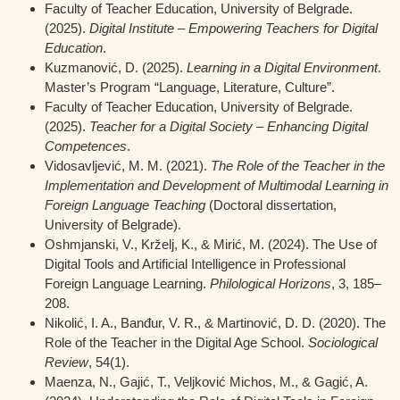
Faculty of Teacher Education, University of Belgrade.
(2025).
Digital Institute – Empowering Teachers for Digital
Education
.
Kuzmanović, D. (2025).
Learning in a Digital Environment
.
Master’s Program “Language, Literature, Culture”.
Faculty of Teacher Education, University of Belgrade.
(2025).
Teacher for a Digital Society – Enhancing Digital
Competences
.
Vidosavljević, M. M. (2021).
The Role of the Teacher in the
Implementation and Development of Multimodal Learning in
Foreign Language Teaching
(Doctoral dissertation,
University of Belgrade).
Oshmjanski, V., Krželj, K., & Mirić, M. (2024). The Use of
Digital Tools and Artificial Intelligence in Professional
Foreign Language Learning.
Philological Horizons
, 3, 185–
208.
Nikolić, I. A., Banđur, V. R., & Martinović, D. D. (2020). The
Role of the Teacher in the Digital Age School.
Sociological
Review
, 54(1).
Maenza, N., Gajić, T., Veljković Michos, M., & Gagić, A.