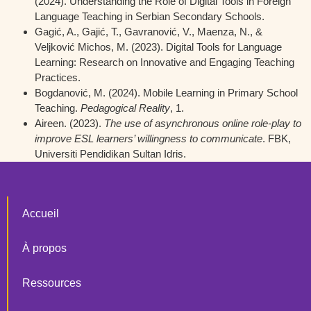
(2024). Understanding the Role of Digital Tools in Foreign
Language Teaching in Serbian Secondary Schools.
Gagić, A., Gajić, T., Gavranović, V., Maenza, N., &
Veljković Michos, M. (2023). Digital Tools for Language
Learning: Research on Innovative and Engaging Teaching
Practices.
Bogdanović, M. (2024). Mobile Learning in Primary School
Teaching.
Pedagogical Reality
, 1.
Aireen. (2023).
The use of asynchronous online role-play to
improve ESL learners’ willingness to communicate
. FBK,
Universiti Pendidikan Sultan Idris.
Accueil
À propos
Ressources