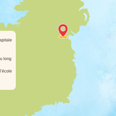
apitale
au long
l’école